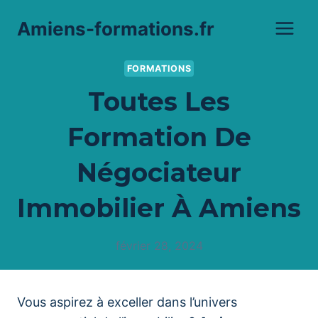
Aller
Amiens-formations.fr
au
contenu
FORMATIONS
Toutes Les
Formation De
Négociateur
Immobilier À Amiens
février 28, 2024
Vous aspirez à exceller dans l’univers