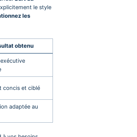
plicitement le style
tionnez les
ultat obtenu
exécutive
e
concis et ciblé
ion adaptée au
 à vos besoins.