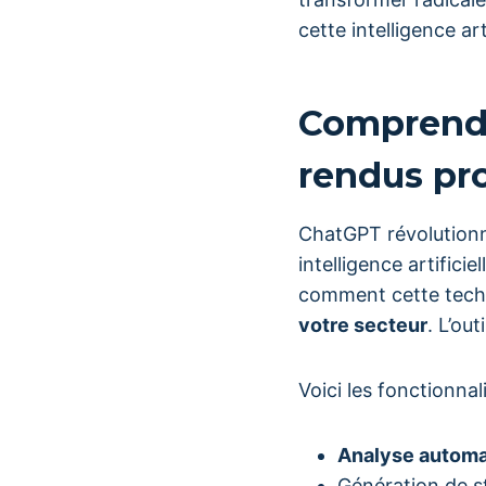
cette intelligence art
Comprendr
rendus pr
ChatGPT révolutionn
intelligence artific
comment cette tech
votre secteur
. L’ou
Voici les fonctionna
Analyse automa
Génération de s