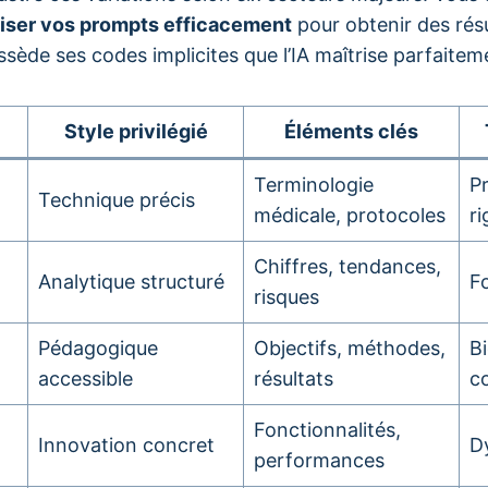
iser vos prompts efficacement
pour obtenir des résu
sède ses codes implicites que l’IA maîtrise parfaitem
Style privilégié
Éléments clés
Terminologie
P
Technique précis
médicale, protocoles
r
Chiffres, tendances,
Analytique structuré
F
risques
Pédagogique
Objectifs, méthodes,
Bi
accessible
résultats
co
Fonctionnalités,
Innovation concret
D
performances