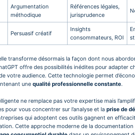
Argumentation
Références légales,
N
méthodique
jurisprudence
Insights
E
Persuasif créatif
consommateurs, ROI
s
icielle transforme désormais la façon dont nous abordo
hatGPT offre des possibilités inédites pour adapter
 de votre audience. Cette technologie permet d’écon
intenant une
qualité professionnelle constante
.
lligente ne remplace pas votre expertise mais l’amplifi
es pour vous concentrer sur l’analyse et la
prise de d
ntreprises qui adoptent ces outils gagnent en efficac
tion. Cette approche moderne de la documentation 
age concurrentiel durable
dans un environnement de