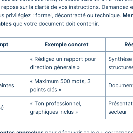
repose sur la clarté de vos instructions. Demandez ex
s privilégiez : formel, décontracté ou technique.
Men
ables
que votre document doit contenir.
mpt
Exemple concret
Rés
« Rédigez un rapport pour
Synthèse 
direction générale »
structuré
« Maximum 500 mots, 3
aintes
Document 
points clés »
« Ton professionnel,
Présentat
sé
graphiques inclus »
secteur
rentes approches
pour découvrir celle qui correspond