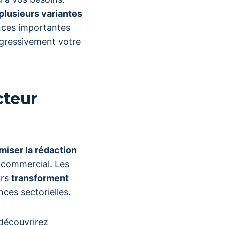
plusieurs variantes
nces importantes
ogressivement votre
cteur
miser la rédaction
n commercial. Les
urs
transforment
ces sectorielles.
 découvrirez