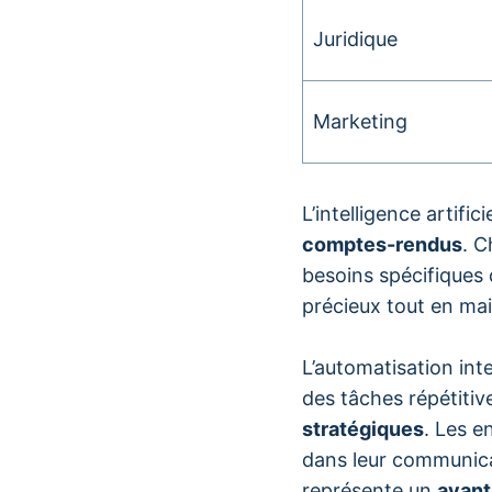
Juridique
Marketing
L’intelligence artif
comptes-rendus
. C
besoins spécifiques
précieux tout en ma
L’automatisation inte
des tâches répétitiv
stratégiques
. Les e
dans leur communica
représente un
avant