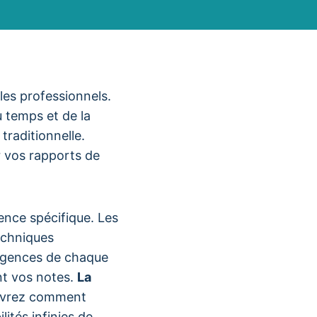
es professionnels.
 temps et de la
traditionnelle.
r vos rapports de
ence spécifique. Les
echniques
igences de chaque
nt vos notes.
La
ouvrez comment
ités infinies de