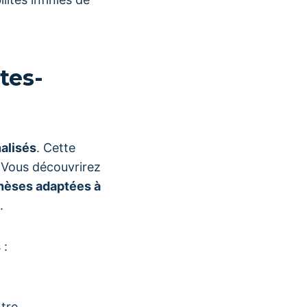
tes-
alisés
. Cette
. Vous découvrirez
hèses adaptées à
.
 :
tre