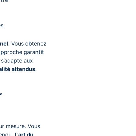
es
nnel
. Vous obtenez
approche garantit
 s’adapte aux
lité attendus
.
r
ur mesure. Vous
tendu.
L’art du