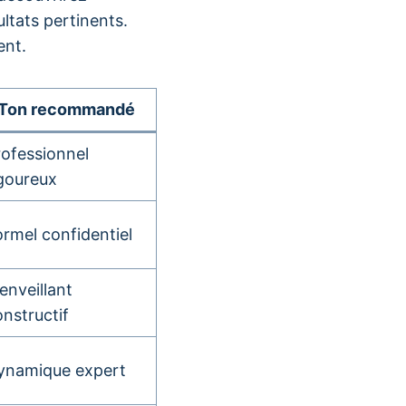
ltats pertinents.
ent.
Ton recommandé
rofessionnel
igoureux
ormel confidentiel
enveillant
nstructif
ynamique expert