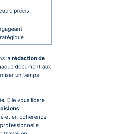
eutre précis
ngageant
tratégique
ns la
rédaction de
 chaque document aux
omiser un temps
e. Elle vous libère
écisions
ité et en cohérence
professionnelle
 travail en