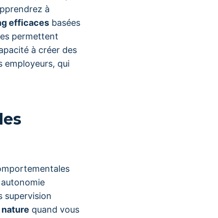
apprendrez à
ng efficaces
basées
ues permettent
apacité à créer des
es employeurs, qui
les
comportementales
e autonomie
s supervision
 nature
quand vous