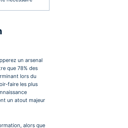
n
opperez un arsenal
tre que 78% des
erminant lors du
r-faire les plus
onnaissance
nt un atout majeur
ormation, alors que