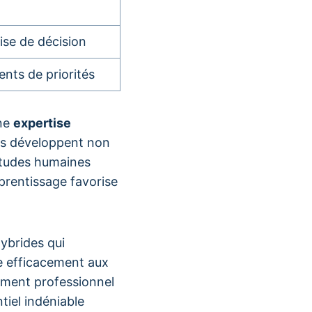
ise de décision
nts de priorités
une
expertise
ts développent non
itudes humaines
prentissage favorise
hybrides qui
e efficacement aux
ement professionnel
tiel indéniable