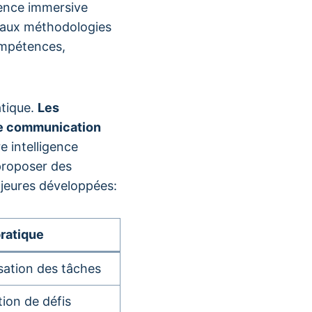
ience immersive
t aux méthodologies
compétences,
atique.
Les
 de communication
e intelligence
 proposer des
ajeures développées:
pratique
isation des tâches
tion de défis