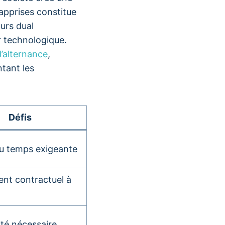
apprises constitue
ours dual
 technologique.
’alternance
,
ntant les
Défis
u temps exigeante
nt contractuel à
ité nécessaire