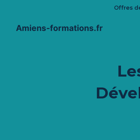
Aller
Offres d
au
contenu
Amiens-formations.fr
Le
Déve