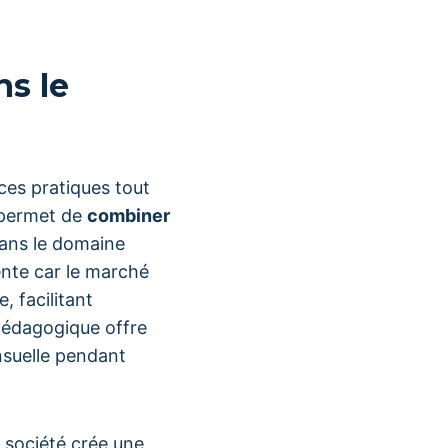
s le
ces pratiques tout
 permet de
combiner
ans le domaine
nte car le marché
 facilitant
pédagogique offre
nsuelle pendant
 société crée une